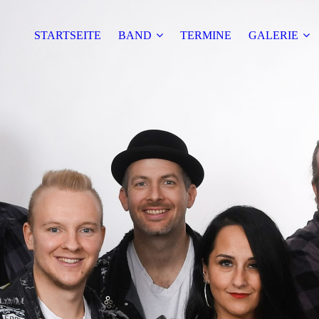
STARTSEITE
BAND
TERMINE
GALERIE